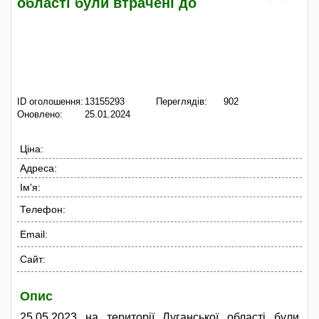
області були втрачені до
ID оголошення:
13155293
Переглядів:
902
Оновлено:
25.01.2024
Ціна:
Адреса:
Ім'я:
Телефон:
Email:
Сайт:
Опис
25.05.2023 на території Луганської області були