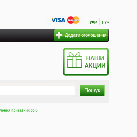
укр
рус
Додати оголошення
лення приватних осіб