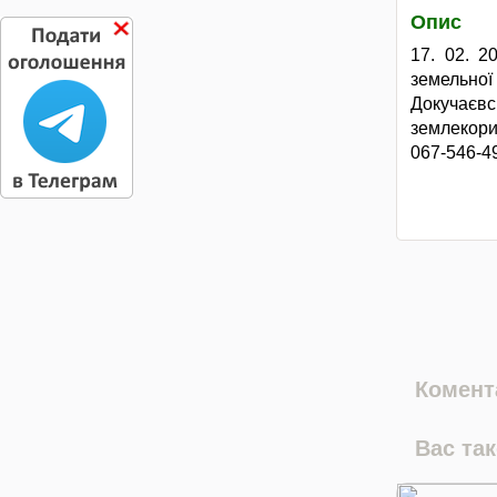
Опис
17. 02. 2
земельно
Докучаєвс
землекори
067-546-49
Комента
Вас та