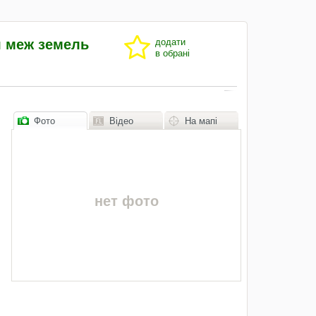
ня меж земель
додати
в обрані
Фото
Відео
На мапі
нет фото