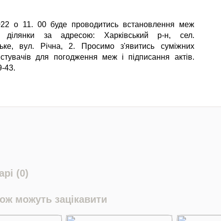
022 о 11. 00 буде проводитись встановлення меж
ї дiлянки за адресою: Харкiвський р-н, сел.
ьке, вул. Рiчна, 2. Просимо з'явитись сумiжних
стувачiв для погодження меж i пiдписання актiв.
-43.
рі (0)
кож можуть зацікавити