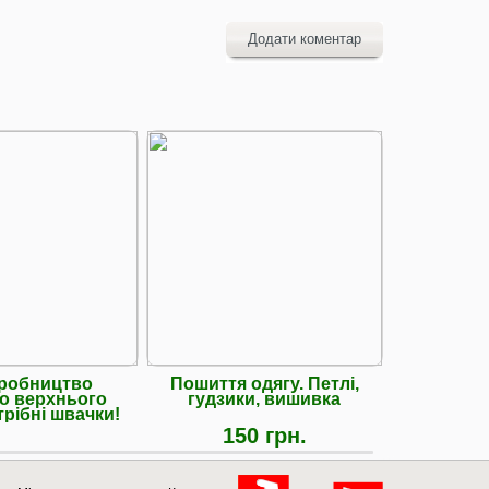
Додати коментар
робництво
Пошиття одягу. Петлі,
Харків, 
го верхнього
гудзики, вишивка
верхн
трібні швачки!
потрібн
150 грн.