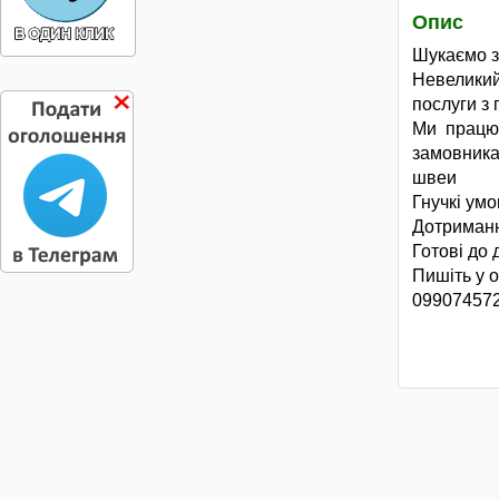
Опис
Шукаємо з
Невелики
послуги з 
Ми працює
замовника
швеи
Гнучкі умо
Дотриманн
Готові до 
Пишіть у о
09907457