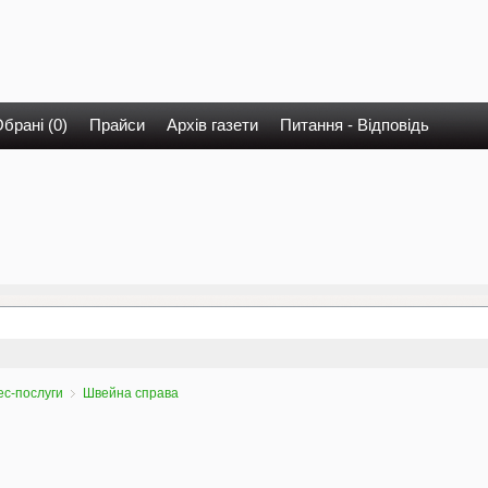
брані (0)
Прайси
Архів газети
Питання - Відповідь
ес-послуги
Швейна справа