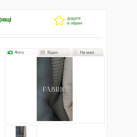
раці
додати
в обрані
Фото
Відео
На мапі