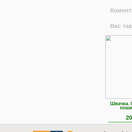
Комента
Вас та
Швачка. 
поши
20