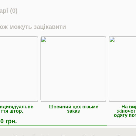
рі (0)
кож можуть зацікавити
Індивідуальне
Швейний цех візьме
На ви
ття штор.
заказ
жіночо
одягу по
0 грн.