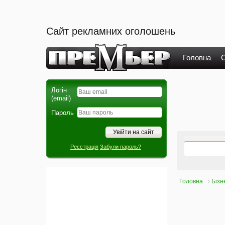
Сайт рекламних оголошень
Головна
О
Логін
(email)
Пароль
Реєстрація
Забули пароль?
Головна
Бізн