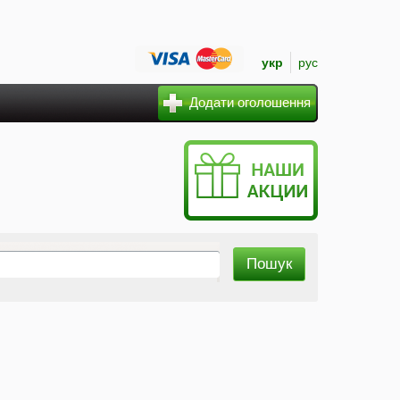
укр
рус
Додати оголошення