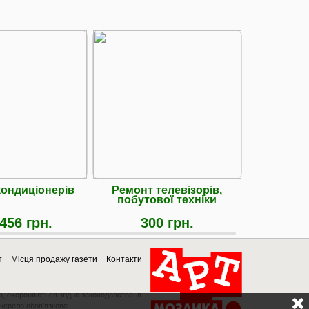
кондиціонерів
Ремонт телевізорів,
Ремо
побутової техніки
лікува
Псоро
(телО
456 грн.
300 грн.
т
Місця продажу газети
Контакти
a, охороняються згідно законодавства, в
джерело обов'язкове.