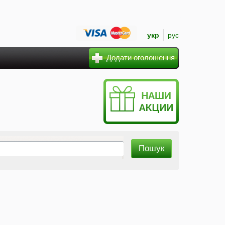
укр
рус
Додати оголошення