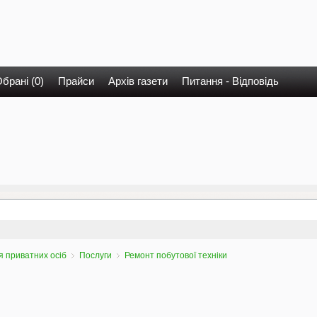
брані (0)
Прайси
Архів газети
Питання - Відповідь
 приватних осіб
Послуги
Ремонт побутової техніки