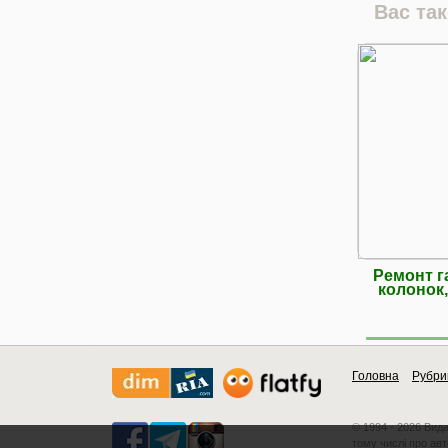
Вас та
Ремонт г
колонок,
Головна
Рубри
© 1994 - 2026 Вид
тому числі про авт