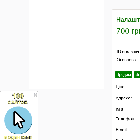
Налашт
700 гр
ID оголошен
Оновлено:
Продам
И
Ціна:
Адреса:
Ім'я:
Телефон:
Email: