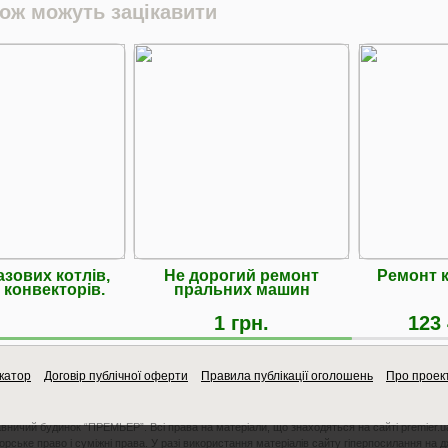
кож можуть зацікавити
азових котлів,
Не дорогий ремонт
Ремонт 
 конвекторів.
пральних машин
1 грн.
123 
катор
Договір публічної оферти
Правила публікації оголошень
Про проек
авничий будинок “ПРЕМЬЕР”. Всі права на матеріали, що знаходяться на сайті premier.u
орське право і суміжні права. У разі використання матеріалів сайту гіперпосилання на 