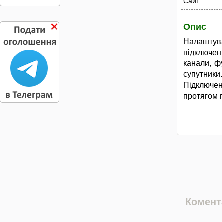
Сайт:
Опис
Налашту
підключенн
канали, фу
супутники.
Підключен
протягом г
Комента