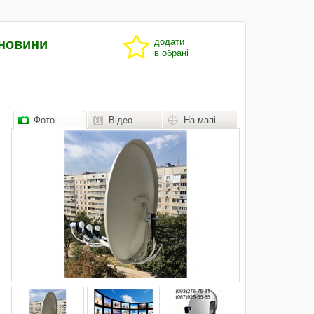
новини
додати
в обрані
Фото
Відео
На мапі