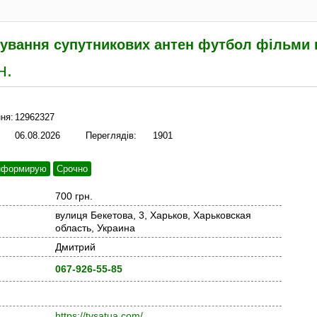
ування супутникових антен футбол фільми 
н.
ня:
12962327
06.08.2026
Переглядів:
1901
нформирую
Срочно
700 грн.
вулиця Бекетова, 3, Харьков, Харьковская
область, Украина
Дмитрий
067-926-55-85
https://tvsatua.com/