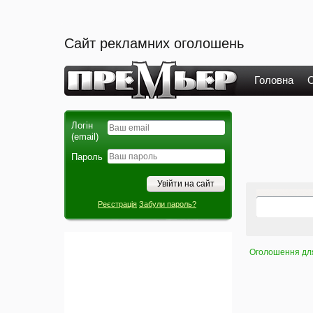
Сайт рекламних оголошень
Головна
О
Логін
(email)
Пароль
Реєстрація
Забули пароль?
Оголошення для