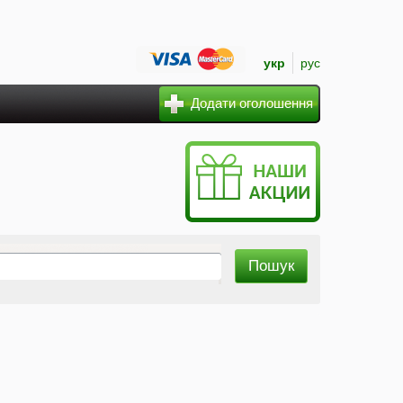
укр
рус
Додати оголошення