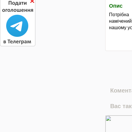
Опис
Потрібна 
намічени
нашому ус
Комента
Вас та