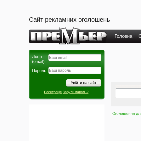
Сайт рекламних оголошень
Головна
О
Логін
(email)
Пароль
Реєстрація
Забули пароль?
Оголошення для