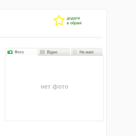
додати
в обрані
Фото
Відео
На мапі
нет фото