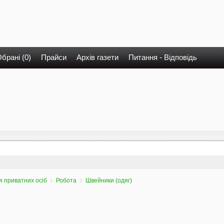
брані (0)
Прайси
Архів газети
Питання - Відповідь
 приватних осіб
Робота
Швейники (одяг)