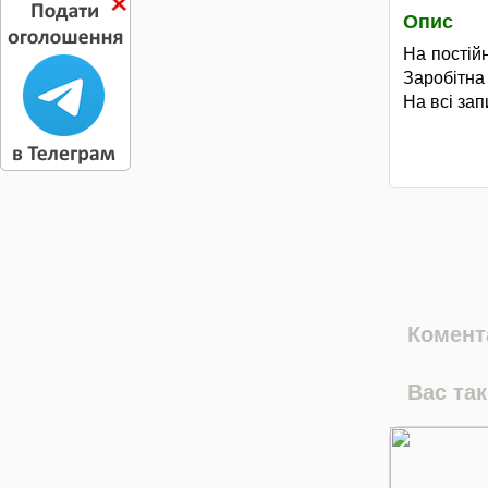
Опис
На постій
Заробітна
На всі за
Комента
Вас та