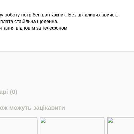
ну роботу потрібен вантажник. Без шкідливих звичок.
 плата стабільна щоденна.
питання відповім за телефоном
рі (0)
кож можуть зацікавити