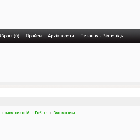
брані (0)
Прайси
Архів газети
Питання - Відповідь
 приватних осіб
Робота
Вантажники