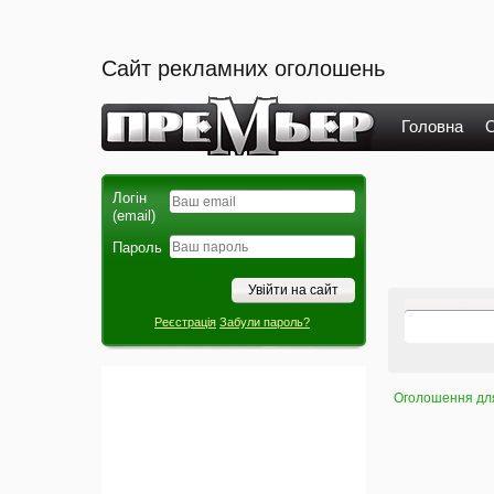
Сайт рекламних оголошень
Головна
О
Логін
(email)
Пароль
Реєстрація
Забули пароль?
Оголошення для