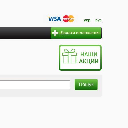
укр
рус
Додати оголошення