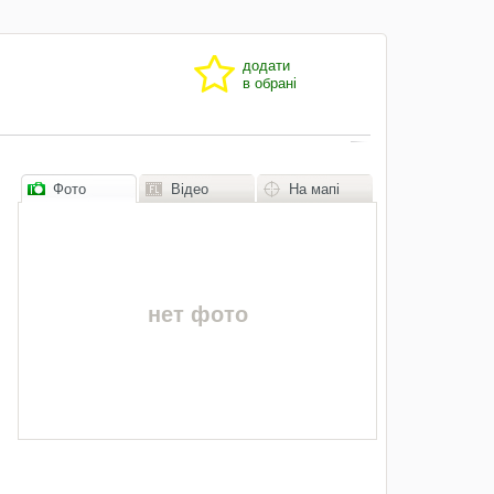
додати
в обрані
Фото
Відео
На мапі
нет фото