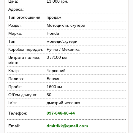
Ціна:
13 000 грн.
Адреса:
Тип оголошення:
продаж
Розділ:
Мотоцикли, скутери
Марка:
Honda
Тип:
мопеди/скутери
Коробка передач:
Ручна / Механіка
Витрата палива,
3 л/100 км
місто:
Колір:
Червоний
Паливо:
Бензин
Пробіг:
1600 км
Об'єм двигуна:
50
Ім'я:
дмитрий иевенко
Телефон:
097-846-60-44
Email:
dmitrikk@gmail.com