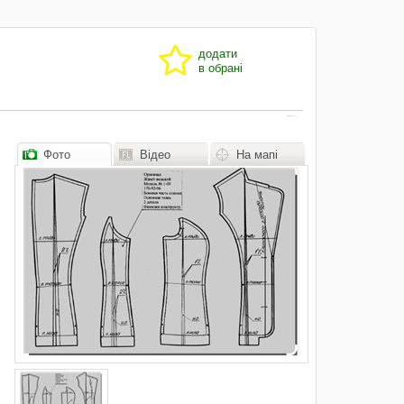
додати
в обрані
Фото
Відео
На мапі