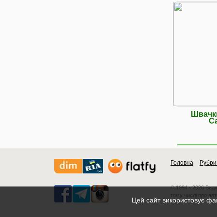
Швачки
Са
Головна
Рубри
© 1994 - 2026 Вид
тому числі про авт
Цей сайт використовує фай