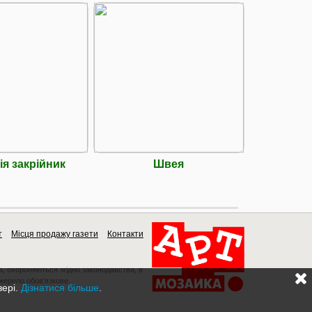
ія закрійник
Швея
Район
т
Місця продажу газети
Контакти
a, охороняються згідно законодавства, в
джерело обов'язкове.
зері.
Дізнатися більше
.