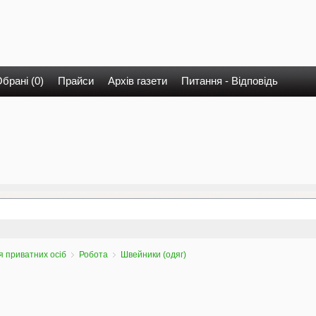
брані (0)
Прайси
Архів газети
Питання - Відповідь
 приватних осіб
Робота
Швейники (одяг)