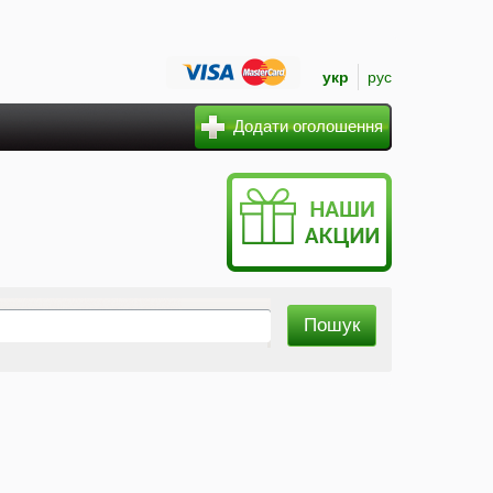
укр
рус
Додати оголошення