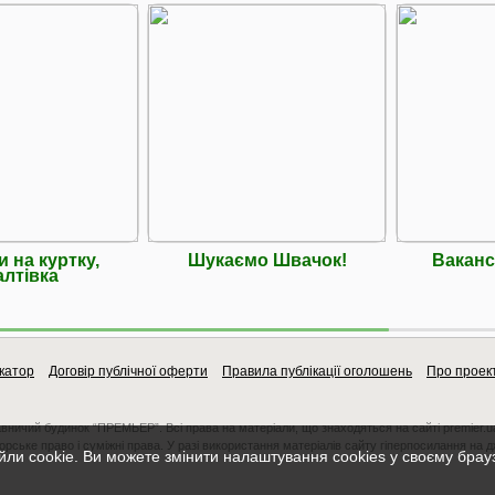
 на куртку,
Шукаємо Швачок!
Ваканс
лтівка
катор
Договір публічної оферти
Правила публікації оголошень
Про проек
авничий будинок “ПРЕМЬЕР”. Всі права на матеріали, що знаходяться на сайті premier.u
орське право і суміжні права. У разі використання матеріалів сайту гіперпосилання на 
ли cookie. Ви можете змінити налаштування cookies у своєму брау