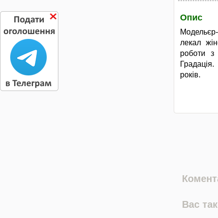
Опис
Модельєр
лекал жін
роботи з 
Градація.
років.
Комента
Вас та