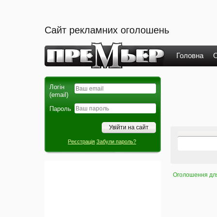
Сайт рекламних оголошень
Головна
О
Логін
(email)
Пароль
Реєстрація
Забули пароль?
Оголошення для