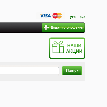
укр
рус
Додати оголошення