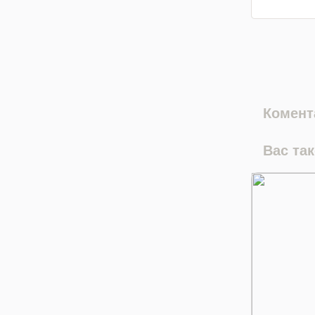
Комента
Вас та