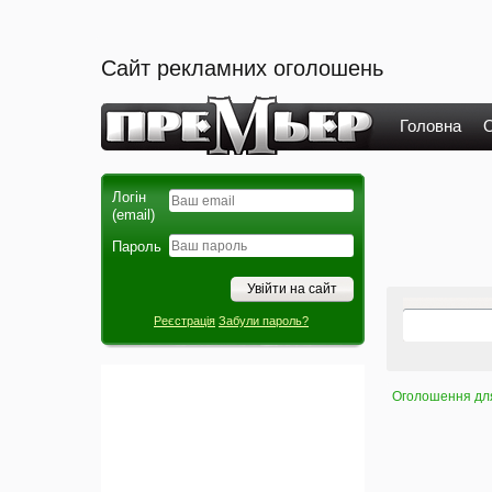
Сайт рекламних оголошень
Головна
О
Логін
(email)
Пароль
Реєстрація
Забули пароль?
Оголошення для