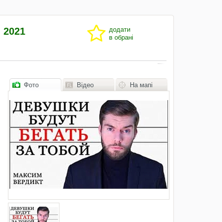
 2021
додати
в обрані
Фото
Відео
На мапі