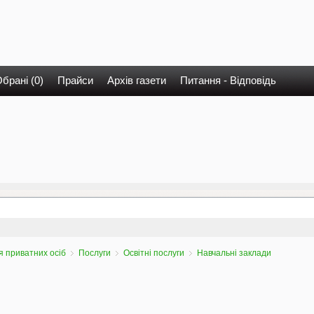
брані (0)
Прайси
Архів газети
Питання - Відповідь
 приватних осіб
Послуги
Освітні послуги
Навчальні заклади