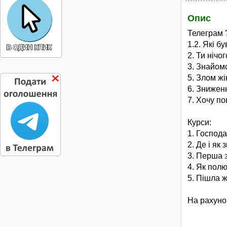
Опис
Телеграм 
1.2. Які б
2. Ти нічо
3. Знайомс
5. Злом жі
6. Знижен
7. Хочу по
Курси:
1. Господ
2. Де і як
3. Перша з
4. Як пол
5. Пішла ж
На рахуно