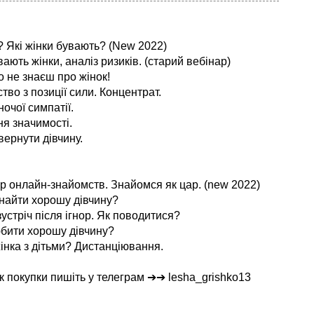
? Які жінки бувають? (New 2022)
увають жінки, аналіз ризиків. (старий вебінар)
го не знаєш про жінок!
тво з позиції сили. Концентрат.
ночої симпатії.
ня значимості.
вернути дівчину.
ар онлайн-знайомств. Знайомся як цар. (new 2022)
 знайти хорошу дівчину?
устріч після ігнор. Як поводитися?
юбити хорошу дівчину?
інка з дітьми? Дистанціювання.
к покупки пишіть у телеграм ➔➔ lesha_grishko13