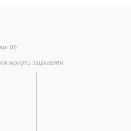
рі (0)
кож можуть зацікавити