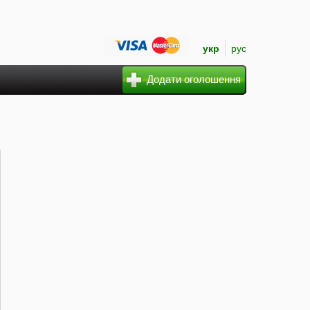
укр
рус
Додати оголошення