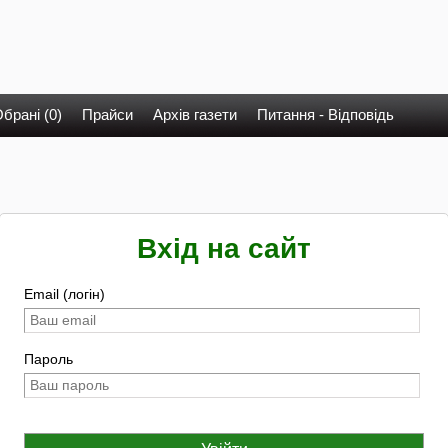
брані (0)
Прайси
Архів газети
Питання - Відповідь
Вхід на сайт
Email (логін)
Пароль