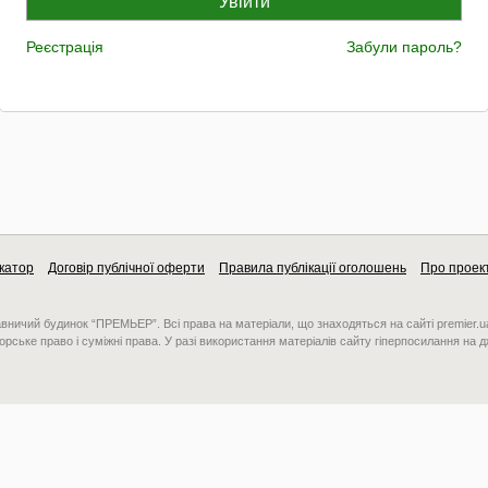
Реєстрація
Забули пароль?
катор
Договір публічної оферти
Правила публікації оголошень
Про проек
авничий будинок “ПРЕМЬЕР”. Всі права на матеріали, що знаходяться на сайті premier.u
орське право і суміжні права. У разі використання матеріалів сайту гіперпосилання на 