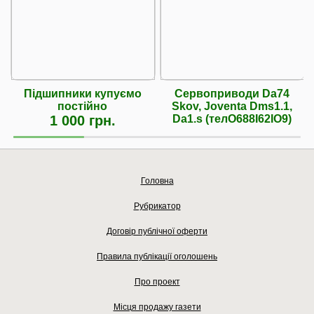
Підшипники купуємо
Сервоприводи Da74
постійно
Skov, Joventa Dms1.1,
1 000 грн.
Da1.s (телО688І62ІО9)
Головна
Рубрикатор
Договір публічної оферти
Правила публікації оголошень
Про проект
Місця продажу газети