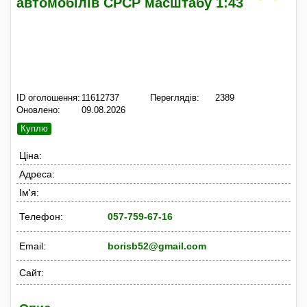
автомобілів СРСР масштабу 1:43
ID оголошення:
11612737
Переглядів:
2389
Оновлено:
09.08.2026
Куплю
Ціна:
Адреса:
Ім'я:
Телефон:
057-759-67-16
Email:
borisb52@gmail.com
Сайт: