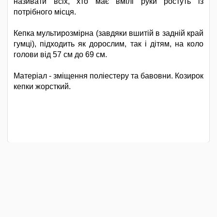
називати всіх, хто має вмілі руки ростуть із
потрібного місця.
Кепка мультирозмірна (завдяки вшитій в задній край
гумці), підходить як дорослим, так і дітям, на коло
голови від 57 см до 69 см.
Матеріал - зміщення поліестеру та бавовни. Козирок
кепки жорсткий.