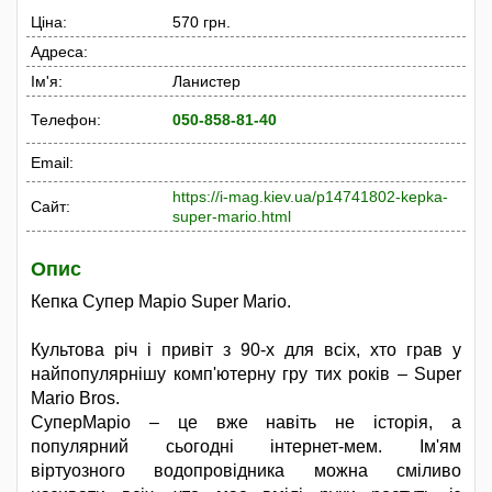
Ціна:
570 грн.
Адреса:
Ім'я:
Ланистер
Телефон:
050-858-81-40
Email:
https://i-mag.kiev.ua/p14741802-kepka-
Сайт:
super-mario.html
Опис
Кепка Супер Маріо Super Mario.
Культова річ і привіт з 90-х для всіх, хто грав у
найпопулярнішу комп'ютерну гру тих років – Super
Mario Bros.
СуперМаріо – це вже навіть не історія, а
популярний сьогодні інтернет-мем. Ім'ям
віртуозного водопровідника можна сміливо