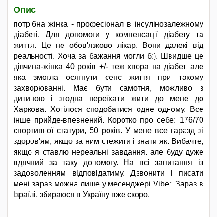
Опис
потрібна жінка - професіонал в інсулінозалежному
діабеті. Для допомоги у компенсації діабету та
життя. Це не обов'язково лікар. Вони далекі від
реальності. Хоча за бажання могли б:). Швидше це
дівчина-жінка 40 років +/- теж хвора на діабет, але
яка змогла осягнути сенс життя при такому
захворюванні. Має бути самотня, можливо з
дитиною і згодна переїхати жити до мене до
Харкова. Хотілося сподобатися одне одному. Все
інше прийде-впевнений. Коротко про себе: 176/70
спортивної статури, 50 років. У мене все гаразд зі
здоров'ям, якщо за ним стежити і знати як. Вибачте,
якщо я ставлю нереальні завдання, але буду дуже
вдячний за таку допомогу. На всі запитання із
задоволенням відповідатиму. Дзвонити і писати
мені зараз можна лише у месенджері Viber. Зараз в
Ізраїлі, збираюся в Україну вже скоро.