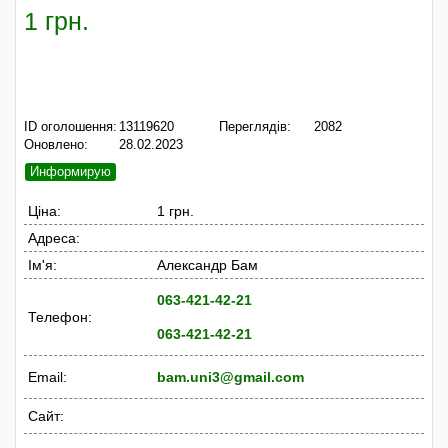
1 грн.
ID оголошення:
13119620
Переглядів:
2082
Оновлено:
28.02.2023
Информирую
Ціна:
1 грн.
Адреса:
Ім'я:
Александр Бам
063-421-42-21
Телефон:
063-421-42-21
Email:
bam.uni3@gmail.com
Сайт: