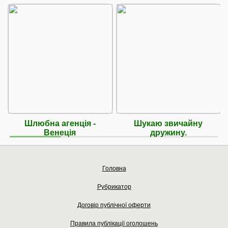
Шлюбна агенцiя -
Шукаю звичайну
Венецiя
дружину.
Головна
Рубрикатор
Договір публічної оферти
Правила публікації оголошень