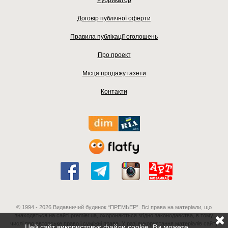
Договір публічної оферти
Правила публікації оголошень
Про проект
Місця продажу газети
Контакти
© 1994 - 2026 Видавничий будинок “ПРЕМЬЕР”. Всі права на матеріали, що
знаходяться на сайті premier.ua, охороняються згідно законодавства, в тому
числі про авторське право і суміжні права. У разі використання матеріалів сайту
Цей сайт використовує файли cookie. Ви можете