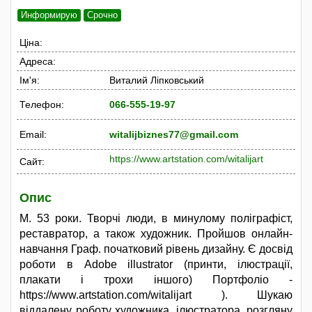
Информирую
Срочно
Ціна:
Адреса:
Ім'я:
Виталий Ліпковський
Телефон:
066-555-19-97
Email:
witalijbiznes77@gmail.com
https://www.artstation.com/witalijart
Сайт:
Опис
М. 53 роки. Творчі люди, в минулому поліграфіст,
реставратор, а також художник. Пройшов онлайн-
навчання Граф. початковий рівень дизайну. Є досвід
роботи в Adobe illustrator (принти, ілюстрації,
плакати і трохи іншого) Портфоліо -
https://www.artstation.com/witalijart ). Шукаю
віддалену роботу художника, ілюстратора, розгляну