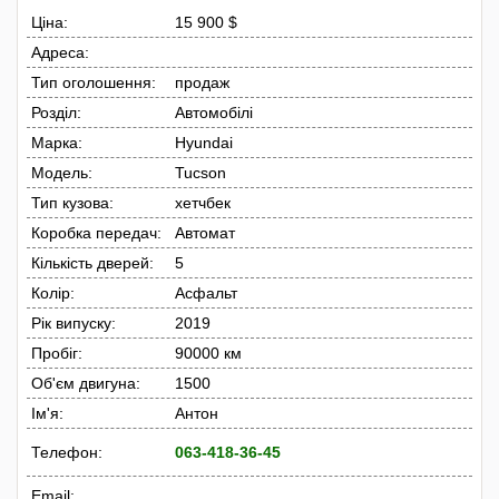
Ціна:
15 900 $
Адреса:
Тип оголошення:
продаж
Розділ:
Автомобілі
Марка:
Hyundai
Модель:
Tucson
Тип кузова:
хетчбек
Коробка передач:
Автомат
Кількість дверей:
5
Колір:
Асфальт
Рік випуску:
2019
Пробіг:
90000 км
Об'єм двигуна:
1500
Ім'я:
Антон
Телефон:
063-418-36-45
Email: