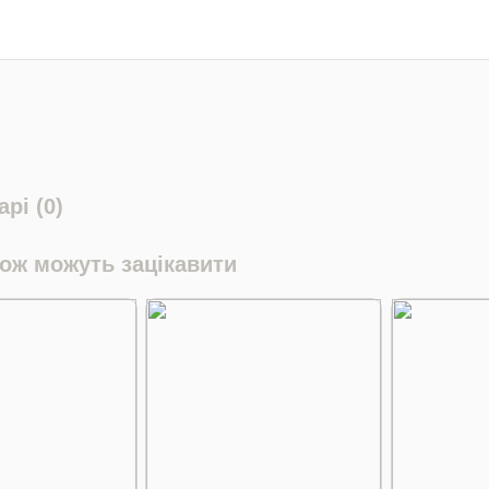
рі (0)
кож можуть зацікавити