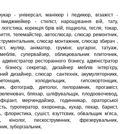
укар - універсал, манікюр і педикюр, візажіст -
 імиджмейкер - стиліст, нарощування вій, тату,
 логістика, корекція брів вій, піццеола, тесля, токар,
иття, телемайстер, автослюсар, слюсар ремонтник,
струментальник, слюсар монтажник, слюсар збирач ,
іст, муляр, аніматор, грумінг, шугарінг, татуаж,
меблів, супервайзер, облицювальник плиточник,
, адміністратор ресторанного бізнесу, адміністратор
о бізнесу, секретар, дизайнер меблів інтер'єру,
ий дизайнер, слюсар сантехнік, акумуляторникк,
обетонщик, холодильщик, гипсокортонщик,
ик, фотограф, діетолог, пилорамник, прогаміст,
зеленювач, бляхар, шліфувальщік, плодоовочевод,
фіціант, мерчендайзер, годинникар, ораторської
сть, туроператор, охоронець, кухар, пекар, барист,
, флористика, сушіст, взуттєвик, обвальщик м'яса,
р, кінолог, пескострумнник, фрезерувальник,
ник, зуборізальник,