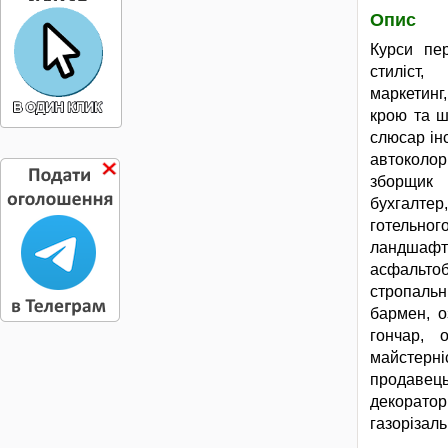
Опис
Курси пер
стиліст,
маркетинг,
крою та ш
слюсар ін
автоколор
зборщик 
бухгалтер
готельног
ландшафтн
асфальт
стропальн
бармен, о
гончар, о
майстерні
продавець
декорато
газорізаль