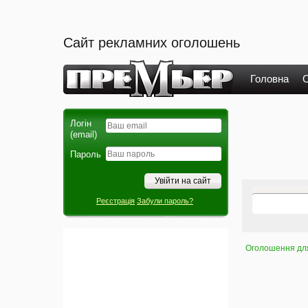
Сайт рекламних оголошень
Головна
О
Логін
(email)
Пароль
Реєстрація
Забули пароль?
Оголошення для