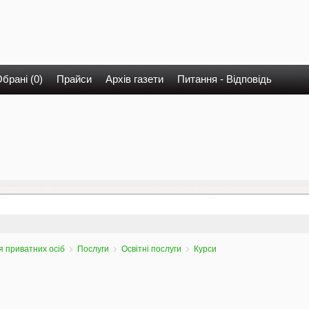
брані (0)
Прайси
Архів газети
Питання - Відповідь
 приватних осіб
Послуги
Освітні послуги
Курси