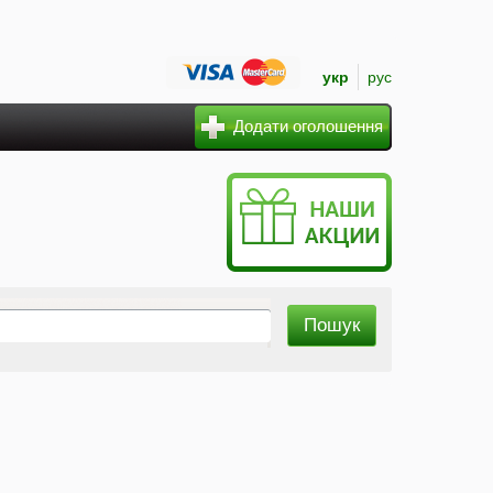
укр
рус
Додати оголошення