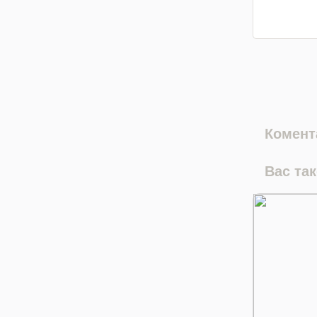
Комента
Вас та