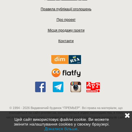
Правила публікації оголошень
Про проект
Місця продажу газети
Контакти
© 1994 - 2026 Видавничий будинок “ПРЕМЬЕР”. Всі права на матеріали, що
знаходяться на сайті premier.ua, охороняються згідно законодавства, в тому
числі про авторське право і суміжні права. У разі використання матеріалів сайту
Цей сайт використовує файли cookie. Ви можете
гіперпосилання на джерело обов'язкове.
змінити налаштування cookies у своєму браузері.
Дізнатися більше
.