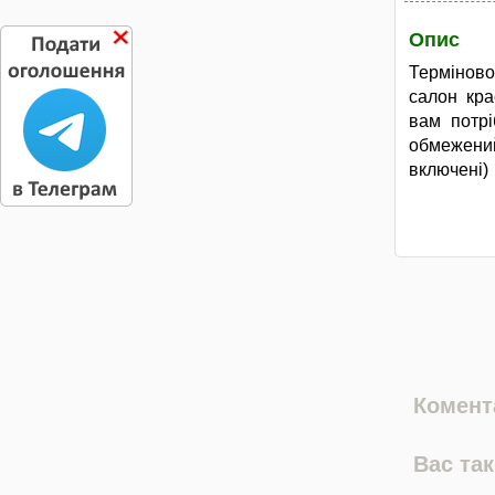
Опис
Терміново
салон кра
вам потрі
обмежений
включені)
Комента
Вас та