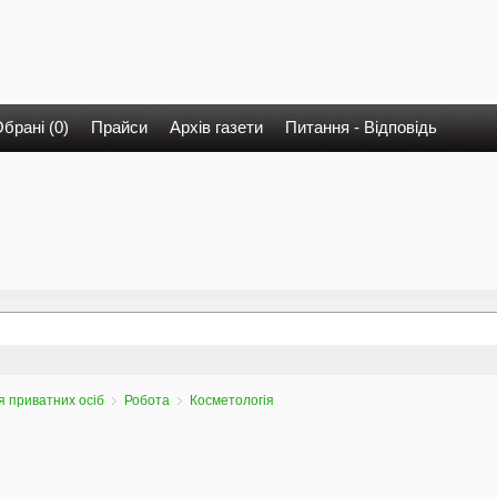
брані (0)
Прайси
Архів газети
Питання - Відповідь
 приватних осіб
Робота
Косметологія