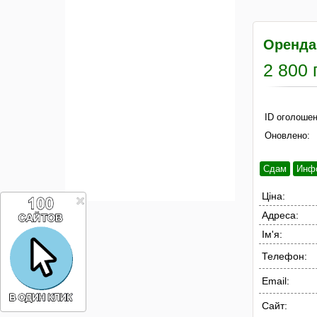
Оренда 
2 800 
ID оголошен
Оновлено:
Сдам
Инф
Ціна:
Адреса:
Ім'я:
Телефон:
Email:
Сайт: