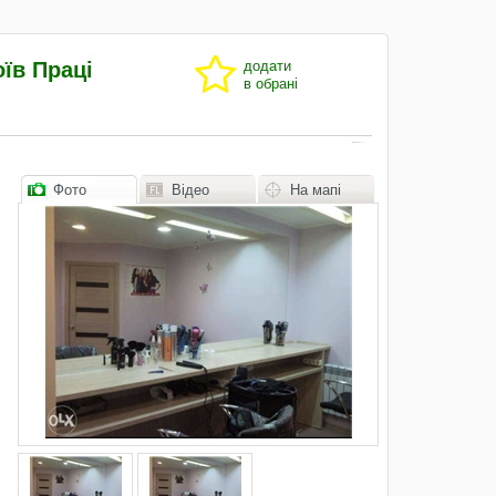
їв Праці
додати
в обрані
Фото
Відео
На мапі