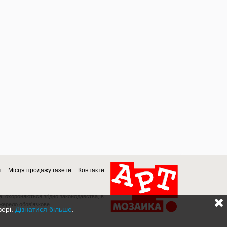
т
Місця продажу газети
Контакти
a, охороняються згідно законодавства, в
джерело обов'язкове.
зері.
Дізнатися більше
.