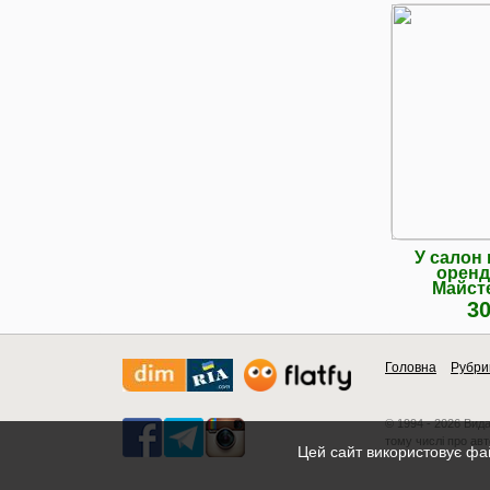
У салон
оренд
Майсте
ун
30
Головна
Рубри
© 1994 - 2026 Вид
тому числі про авт
Цей сайт використовує фай