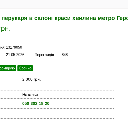
перукаря в салоні краси хвилина метро Геро
грн.
ня:
13179050
21.05.2026
Переглядів:
848
ормирую
Срочно
2 800 грн.
Наталья
050-302-18-20