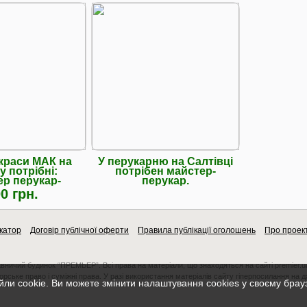
 краси МАК на
У перукарню на Салтівці
у потрібні:
потрібен майстер-
р перукар-
перукар.
іверсал.
0 грн.
катор
Договір публічної оферти
Правила публікації оголошень
Про проек
авничий будинок “ПРЕМЬЕР”. Всі права на матеріали, що знаходяться на сайті premier.u
орське право і суміжні права. У разі використання матеріалів сайту гіперпосилання на 
ли cookie. Ви можете змінити налаштування cookies у своєму брау