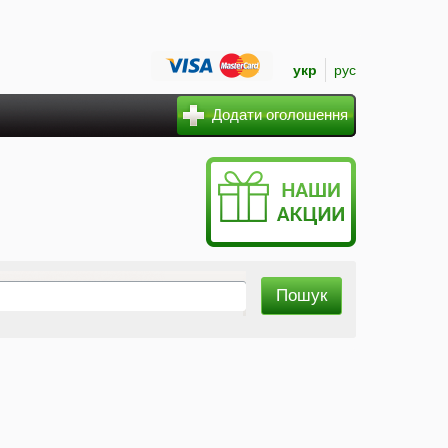
укр
рус
Додати оголошення