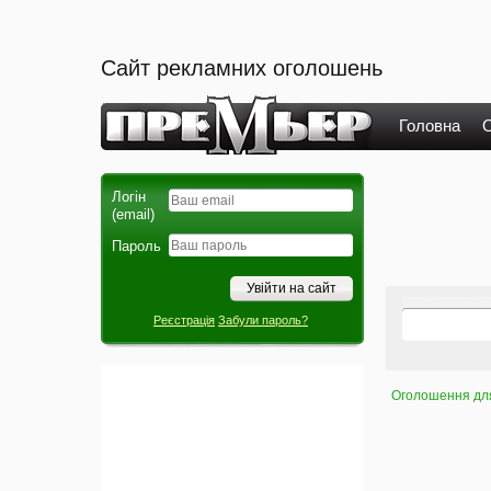
Сайт рекламних оголошень
Головна
О
Логін
(email)
Пароль
Реєстрація
Забули пароль?
Оголошення для