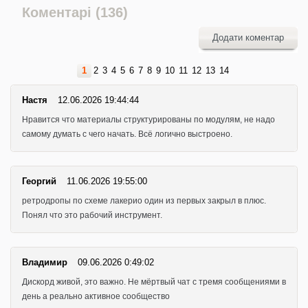
Коментарі (136)
Додати коментар
1
2
3
4
5
6
7
8
9
10
11
12
13
14
Настя
12.06.2026 19:44:44
Нравится что материалы структурированы по модулям, не надо
самому думать с чего начать. Всё логично выстроено.
Георгий
11.06.2026 19:55:00
ретродропы по схеме лакерио один из первых закрыл в плюс.
Понял что это рабочий инструмент.
Владимир
09.06.2026 0:49:02
Дискорд живой, это важно. Не мёртвый чат с тремя сообщениями в
день а реально активное сообщество