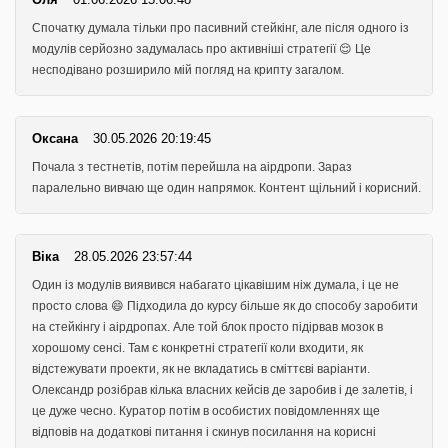
Спочатку думала тільки про пасивний стейкінг, але після одного із
модулів серйозно задумалась про активніші стратегії 😌 Це
несподівано розширило мій погляд на крипту загалом.
Оксана
30.05.2026 20:19:45
Почала з тестнетів, потім перейшла на аірдропи. Зараз
паралельно вивчаю ще один напрямок. Контент щільний і корисний.
Віка
28.05.2026 23:57:44
Один із модулів виявився набагато цікавішим ніж думала, і це не
просто слова 😄 Підходила до курсу більше як до способу заробити
на стейкінгу і аірдропах. Але той блок просто підірвав мозок в
хорошому сенсі. Там є конкретні стратегії коли входити, як
відстежувати проекти, як не вкладатись в сміттєві варіанти.
Олександр розібрав кілька власних кейсів де заробив і де залетів, і
це дуже чесно. Куратор потім в особистих повідомленнях ще
відповів на додаткові питання і скинув посилання на корисні