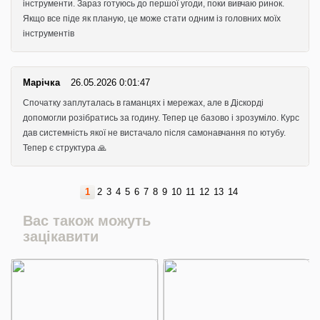
інструменти. Зараз готуюсь до першої угоди, поки вивчаю ринок.
Якщо все піде як планую, це може стати одним із головних моїх
інструментів
Марічка
26.05.2026 0:01:47
Спочатку заплуталась в гаманцях і мережах, але в Діскорді
допомогли розібратись за годину. Тепер це базово і зрозуміло. Курс
дав системність якої не вистачало після самонавчання по ютубу.
Тепер є структура 🙏
1
2
3
4
5
6
7
8
9
10
11
12
13
14
Вас також можуть
зацікавити