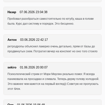
Назар
07.06.2026 23:04:38
Пробовал разобраться самостоятельно по ютубу, каша в голове
была. Курс дал систему и порядок. Это бесценно.
Антон
03.06.2026 22:42:17
ретродропы объяснил лакерио очень детально, прям от базы до
продвинутых схем. Потратил вечер на конспект но оно того стоило
sekiro
01.06.2026 20:00:07
Психологический стрим от Мэри Мерлин реально помог. Я всегда
паниковала на просадках и сливала. Теперь держу голову холодной.
Это важнее чем кажется на первый взгляд)) Советую не пропускать
этот блок.
Оля
01.06.2026 15:06:48